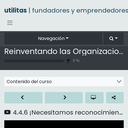
Ir al contenido
utilitas
| fundadores y emprendedore
Navegación
Reinventando las Organizaciones
0
%
Contenido del curso
4.4.6 ¡Necesitamos reconocimiento! ¡Y tutoría!