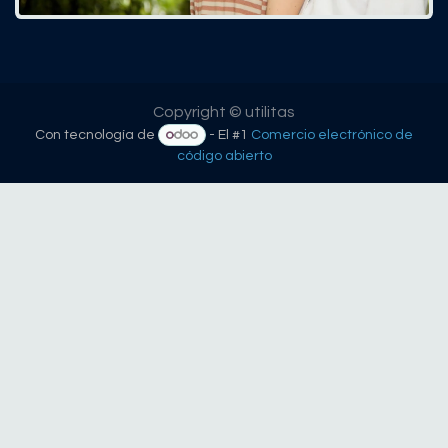
Copyright © utilitas
Con tecnología de
- El #1
Comercio electrónico de
código abierto