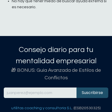
No hay que tener miedo de buscar ayuda externa si
es necesario.
Consejo diario para tu
mentalidad empresarial
🎁 BONUS: Guía Avanzada de Estilos de
Conflictos
Suscribirse
utilitas coaching y consultoría S.L.
(ESB20530325)