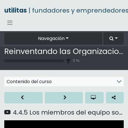
Ir al contenido
utilitas
| fundadores y emprendedore
Navegación
Reinventando las Organizaciones
0
%
Contenido del curso
4.4.5 Los miembros del equipo son duros entre sí