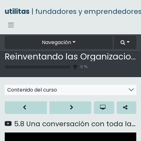
Ir al contenido
utilitas
| fundadores y emprendedore
Navegación
Reinventando las Organizaciones
0
%
Contenido del curso
5.8 Una conversación con toda la compañía sobre la plenitud