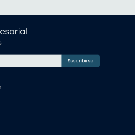
esarial
s
Suscribirse
1