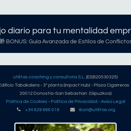
o diario para tu mentalidad empr
🎁 BONUS: Guía Avanzada de Estilos de Conflicto
utilitas coaching y consultoría S.L.
(ESB20530325)
Edificio Tabakalera - 3º planta (Impact Hub) - Plaza Cigarreras 
20012 Donostia-San Sebastian (Gipuzkoa)
Política de Cookies
-
Política de Privacidad
-
Aviso Legal
+34 629 666 019
ibon@utilitas.org