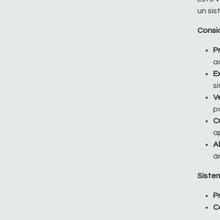
un si
Consi
P
a
E
s
V
p
C
a
A
á
Siste
P
C