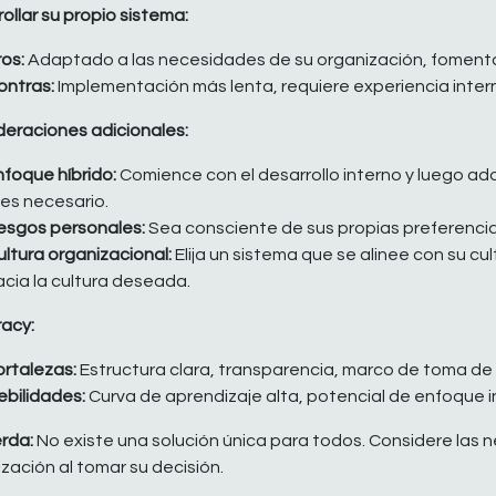
ollar su propio sistema:
ros:
Adaptado a las necesidades de su organización, fomenta
ontras:
Implementación más lenta, requiere experiencia inter
deraciones adicionales:
nfoque híbrido:
Comience con el desarrollo interno y luego a
 es necesario.
esgos personales:
Sea consciente de sus propias preferencias 
ultura organizacional:
Elija un sistema que se alinee con su cu
acia la cultura deseada.
racy:
ortalezas:
Estructura clara, transparencia, marco de toma de 
ebilidades:
Curva de aprendizaje alta, potencial de enfoque in
rda:
No existe una solución única para todos. Considere las 
zación al tomar su decisión.