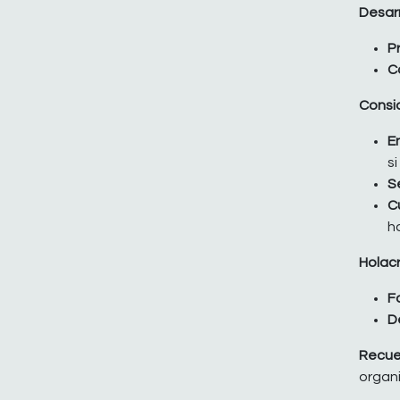
Desarr
P
C
Consi
E
si
S
C
h
Holac
F
D
Recue
organi