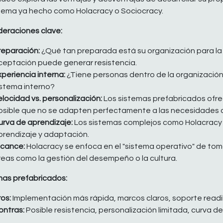
stema ya hecho como Holacracy o Sociocracy.
deraciones clave:
reparación:
¿Qué tan preparada está su organización para la
ceptación puede generar resistencia.
xperiencia interna:
¿Tiene personas dentro de la organización
istema interno?
elocidad vs. personalización:
Los sistemas prefabricados ofre
osible que no se adapten perfectamente a las necesidades d
urva de aprendizaje:
Los sistemas complejos como Holacracy re
prendizaje y adaptación.
lcance:
Holacracy se enfoca en el "sistema operativo" de toma
reas como la gestión del desempeño o la cultura.
mas prefabricados:
ros:
Implementación más rápida, marcos claros, soporte readil
ontras:
Posible resistencia, personalización limitada, curva de