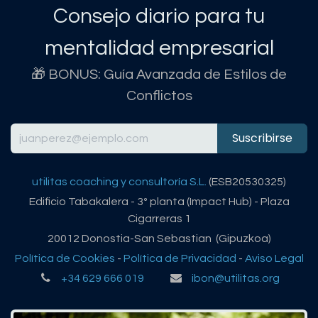
Consejo diario para tu
mentalidad empresarial
🎁 BONUS: Guía Avanzada de Estilos de
Conflictos
Suscribirse
utilitas coaching y consultoría S.L.
(ESB20530325)
Edificio Tabakalera - 3º planta (Impact Hub) - Plaza
Cigarreras 1
20012 Donostia-San Sebastian (Gipuzkoa)
Política de Cookies
-
Política de Privacidad
-
Aviso Legal
+34 629 666 019
ibon@utilitas.org