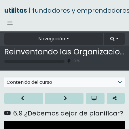
Ir al contenido
utilitas
| fundadores y emprendedore
Navegación
Reinventando las Organizaciones
0
%
Contenido del curso
6.9 ¿Debemos dejar de planificar?