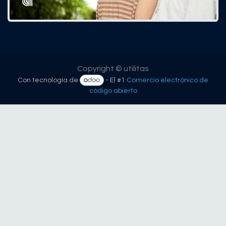
Copyright © utilitas
Con tecnología de
- El #1
Comercio electrónico de
código abierto