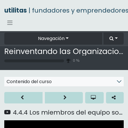
Ir al contenido
utilitas
| fundadores y emprendedore
Navegación
Reinventando las Organizaciones
0
%
Contenido del curso
4.4.4 Los miembros del equipo son demasiado amables entre sí