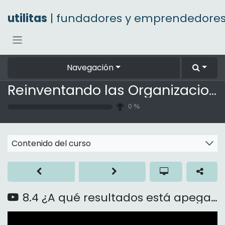
Ir al contenido
utilitas
| fundadores y emprendedore
Navegación
Reinventando las Organizaciones
0
%
Contenido del curso
8.4 ¿A qué resultados está apegado?