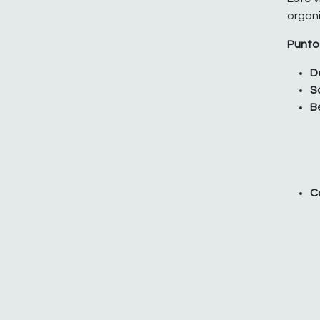
organ
Puntos
D
S
B
C