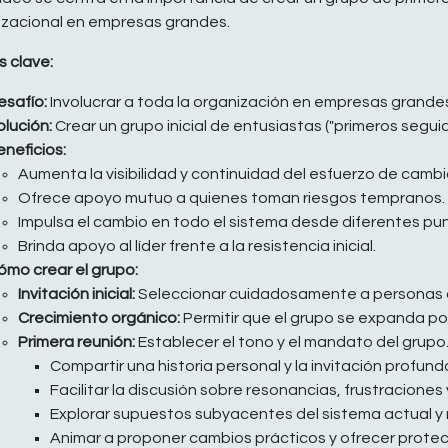
izacional en empresas grandes.
 clave:
esafío:
Involucrar a toda la organización en empresas grandes e
olución:
Crear un grupo inicial de entusiastas ("primeros seguid
eneficios:
Aumenta la visibilidad y continuidad del esfuerzo de cambi
Ofrece apoyo mutuo a quienes toman riesgos tempranos.
Impulsa el cambio en todo el sistema desde diferentes pu
Brinda apoyo al líder frente a la resistencia inicial.
ómo crear el grupo:
Invitación inicial:
Seleccionar cuidadosamente a personas afi
Crecimiento orgánico:
Permitir que el grupo se expanda por
Primera reunión:
Establecer el tono y el mandato del grupo
Compartir una historia personal y la invitación profund
Facilitar la discusión sobre resonancias, frustraciones
Explorar supuestos subyacentes del sistema actual y
Animar a proponer cambios prácticos y ofrecer protecc