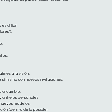
s difícil.
ores").
o.
ntos.
nes a la visión.
 sí mismo con nuevas invitaciones.
.
a al cambio.
 y anhelos personales.
 nuevos modelos.
ión (dentro de lo posible).