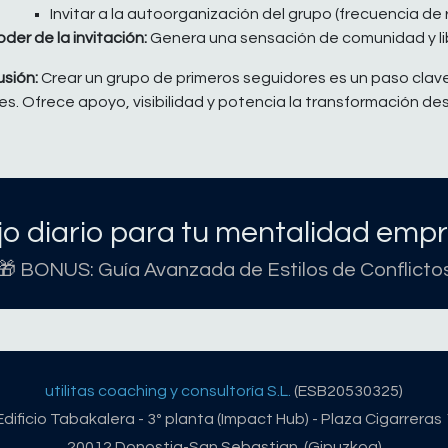
Invitar a la autoorganización del grupo (frecuencia de re
der de la invitación:
Genera una sensación de comunidad y li
sión:
Crear un grupo de primeros seguidores es un paso clave
s. Ofrece apoyo, visibilidad y potencia la transformación des
o diario para tu mentalidad empr
🎁 BONUS: Guía Avanzada de Estilos de Conflicto
utilitas coaching y consultoría S.L.
(ESB20530325)
Edificio Tabakalera - 3º planta (Impact Hub) - Plaza Cigarreras 
20012 Donostia-San Sebastian (Gipuzkoa)