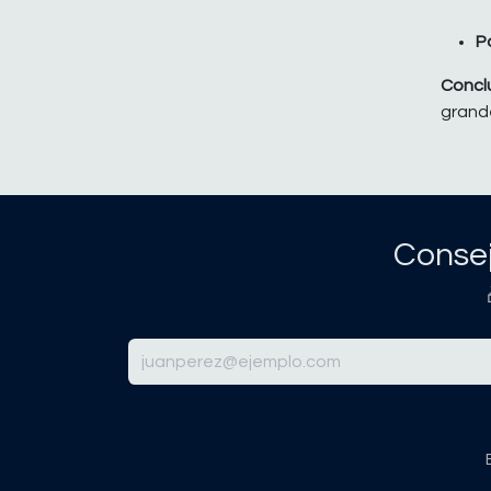
Po
Conclu
grande
Consej