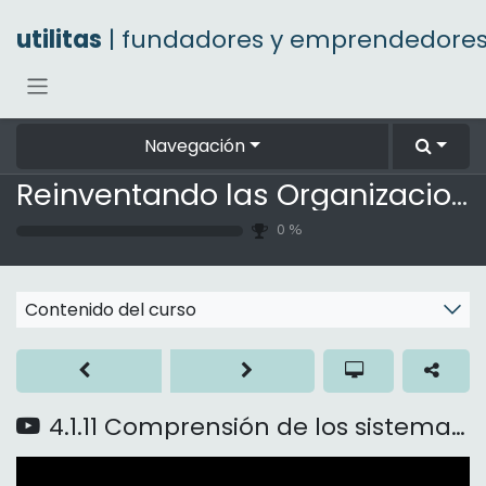
Ir al contenido
utilitas
| fundadores y emprendedore
Navegación
Reinventando las Organizaciones
0
%
Contenido del curso
4.1.11 Comprensión de los sistemas de autocorrección