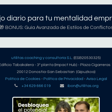
o diario para tu mentalidad empr
🎁 BONUS: Guía Avanzada de Estilos de Conflicto
utilitas coaching y consultoría S.L.
(ESB20530325)
Edificio Tabakalera - 3º planta (Impact Hub) - Plaza Cigarreras 
20012 Donostia-San Sebastian (Gipuzkoa)
Política de Cookies
-
Política de Privacidad
-
Aviso Legal
+34 629 666 019
ibon@utilitas.org