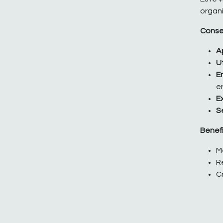
organi
Conse
A
Ut
E
e
Ex
S
Benefi
M
R
C