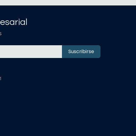
esarial
s
Suscribirse
1