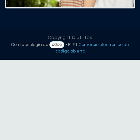
Copyright © utilitas
Con tecnología de
- El #1
Comercio electrónico de
código abierto