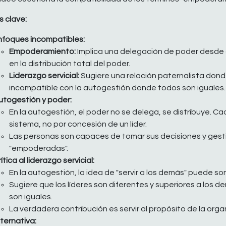
 clave:
nfoques incompatibles:
Empoderamiento:
Implica una delegación de poder desde a
en la distribución total del poder.
Liderazgo servicial:
Sugiere una relación paternalista donde e
incompatible con la autogestión donde todos son iguales.
utogestión y poder:
En la autogestión, el poder no se delega, se distribuye. Ca
sistema, no por concesión de un líder.
Las personas son capaces de tomar sus decisiones y gesti
"empoderadas".
ítica al liderazgo servicial:
En la autogestión, la idea de "servir a los demás" puede son
Sugiere que los líderes son diferentes y superiores a los 
son iguales.
La verdadera contribución es servir al propósito de la orga
lternativa: