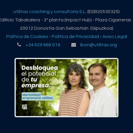
utilitas coaching y consultoría S.L.
(ESB20530325)
Edificio Tabakalera - 3º planta (Impact Hub) - Plaza Cigarreras 
20012 Donostia-San Sebastian (Gipuzkoa)
Política de Cookies
-
Política de Privacidad
-
Aviso Legal
+34 629 666 019
ibon@utilitas.org