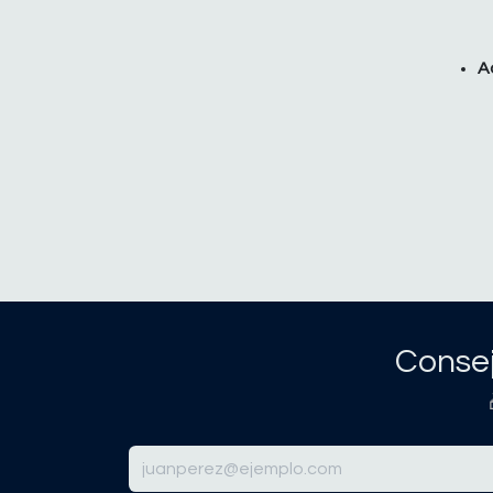
A
Consej