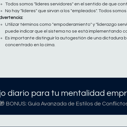
Todos somos "líderes servidores" en el sentido de que cont
No hay "líderes" que sirvan a los "empleados". Todos somo
dvertencia:
Utilizar términos como "empoderamiento" y "liderazgo ser
puede indicar que el sistema no se está implementando 
Es importante distinguir la autogestión de una dictadura
concentrado en la cima.
o diario para tu mentalidad empr
🎁 BONUS: Guía Avanzada de Estilos de Conflicto