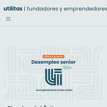
Ir al contenido
utilitas
| fundadores y emprendedore