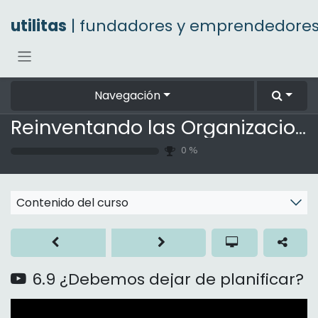
Ir al contenido
utilitas
| fundadores y emprendedore
Navegación
Reinventando las Organizaciones
0
%
Contenido del curso
6.9 ¿Debemos dejar de planificar?