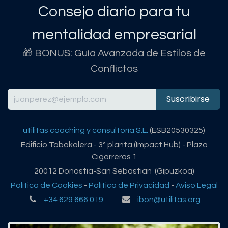
Consejo diario para tu
mentalidad empresarial
🎁 BONUS: Guía Avanzada de Estilos de
Conflictos
Suscribirse
utilitas coaching y consultoría S.L.
(ESB20530325)
Edificio Tabakalera - 3º planta (Impact Hub) - Plaza
Cigarreras 1
20012 Donostia-San Sebastian (Gipuzkoa)
Política de Cookies
-
Política de Privacidad
-
Aviso Legal
+34 629 666 019
ibon@utilitas.org