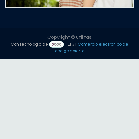
Copyright © utilitas
Con tecnología de
- El #1
Comercio electrónico de
código abierto