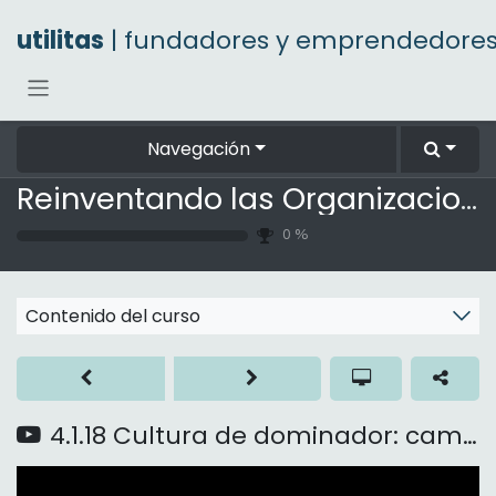
Ir al contenido
utilitas
| fundadores y emprendedore
Navegación
Reinventando las Organizaciones
0
%
Contenido del curso
4.1.18 Cultura de dominador: cambiar de sistema no es suficiente