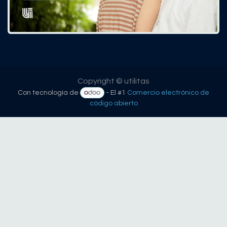
Copyright © utilitas
Con tecnología de
- El #1
Comercio electrónico de
código abierto