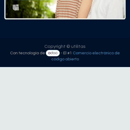
Copyright © utilitas
Con tecnología de
- El #1
Comercio electrónico de
código abierto