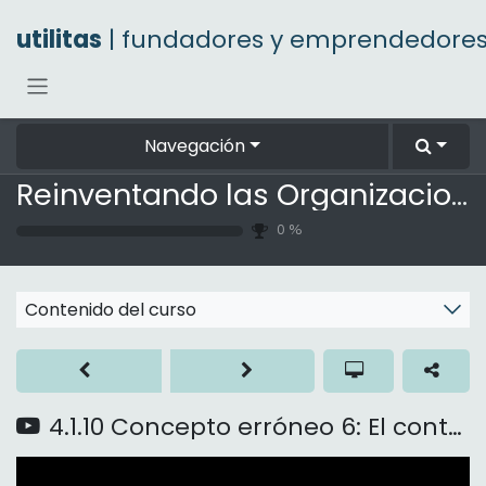
Ir al contenido
utilitas
| fundadores y emprendedore
Navegación
Reinventando las Organizaciones
0
%
Contenido del curso
4.1.10 Concepto erróneo 6: El control es malo