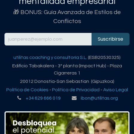
mentalidad empresarial
🎁 BONUS: Guía Avanzada de Estilos de
Conflictos
Suscribirse
utilitas coaching y consultoría S.L.
(ESB20530325)
Edificio Tabakalera - 3º planta (Impact Hub) - Plaza
Cigarreras 1
20012 Donostia-San Sebastian (Gipuzkoa)
Política de Cookies
-
Política de Privacidad
-
Aviso Legal
+34 629 666 019
ibon@utilitas.org