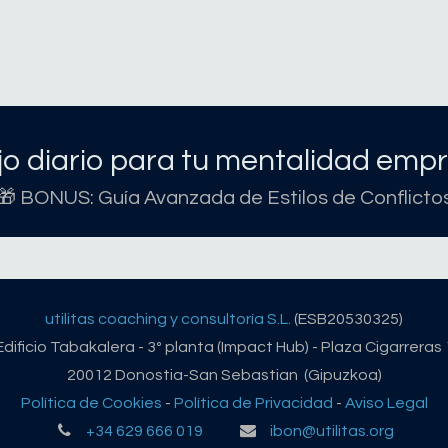
o diario para tu mentalidad empr
🎁 BONUS: Guía Avanzada de Estilos de Conflicto
utilitas coaching y consultoría S.L.
(ESB20530325)
Edificio Tabakalera - 3º planta (Impact Hub) - Plaza Cigarreras 
20012 Donostia-San Sebastian (Gipuzkoa)
Política de Cookies
-
Política de Privacidad
-
Aviso Legal
+34 629 666 019
ibon@utilitas.org