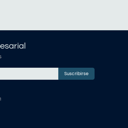
esarial
s
Suscribirse
1