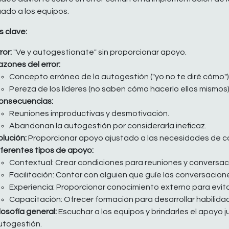
ado a los equipos.
 clave:
ror:
"Ve y autogestionate" sin proporcionar apoyo.
azones del error:
Concepto erróneo de la autogestión ("yo no te diré cómo")
Pereza de los líderes (no saben cómo hacerlo ellos mismos)
onsecuencias:
Reuniones improductivas y desmotivación.
Abandonan la autogestión por considerarla ineficaz.
olución:
Proporcionar apoyo ajustado a las necesidades de c
iferentes tipos de apoyo:
Contextual: Crear condiciones para reuniones y conversac
Facilitación: Contar con alguien que guíe las conversacion
Experiencia: Proporcionar conocimiento externo para evitar
Capacitación: Ofrecer formación para desarrollar habilid
losofía general:
Escuchar a los equipos y brindarles el apoyo 
utogestión.