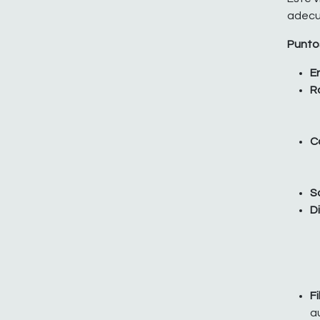
adecu
Puntos
Er
R
C
S
D
Fi
a