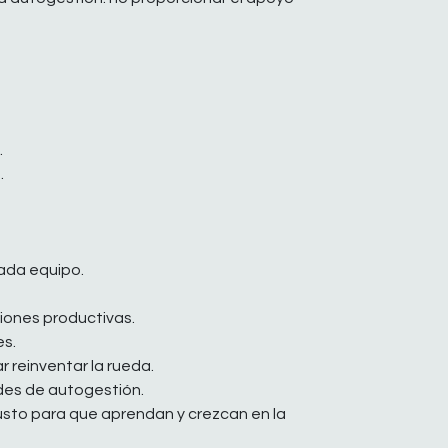
.
.
ada equipo.
iones productivas.
es.
 reinventar la rueda.
ades de autogestión.
justo para que aprendan y crezcan en la