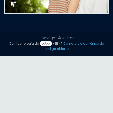
Copyright © utilitas
Con tecnología de
- El #1
Comercio electrónico de
código abierto