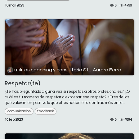
16 mar 2023
0
4799
utilitas coaching y consultoría S.L., Aurora Ferro
Respetar(te)
¿Te has preguntado alguna vez si respetas a otros profesionales? ¿O
cuál es tu manera de respetar o expresar ese respeto? ¿Eres de los
que valoran en positivo lo que otros hacen o te centras más en lo...
comunicación
feedback
10 feb 2023
0
4804