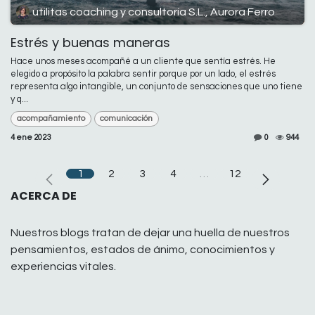
utilitas coaching y consultoría S.L., Aurora Ferro
Estrés y buenas maneras
Hace unos meses acompañé a un cliente que sentía estrés. He
elegido a propósito la palabra sentir porque por un lado, el estrés
representa algo intangible, un conjunto de sensaciones que uno tiene
y q...
acompañamiento
comunicación
4 ene 2023
0
944
1
2
3
4
…
12
ACERCA DE
Nuestros blogs tratan de dejar una huella de nuestros
pensamientos, estados de ánimo, conocimientos y
experiencias vitales.