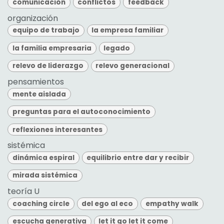
comunicación
conflictos
feedback
organización
equipo de trabajo
la empresa familiar
la familia empresaria
legado
relevo de liderazgo
relevo generacional
pensamientos
mente aislada
preguntas para el autoconocimiento
reflexiones interesantes
sistémica
dinámica espiral
equilibrio entre dar y recibir
mirada sistémica
teoría U
coaching circle
del ego al eco
empathy walk
escucha generativa
let it go let it come