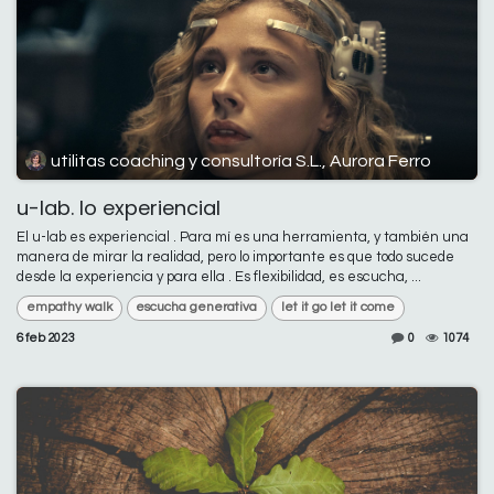
utilitas coaching y consultoría S.L., Aurora Ferro
u-lab. lo experiencial
El u-lab es experiencial . Para mí es una herramienta, y también una
manera de mirar la realidad, pero lo importante es que todo sucede
desde la experiencia y para ella . Es flexibilidad, es escucha, ...
empathy walk
escucha generativa
let it go let it come
6 feb 2023
0
1074