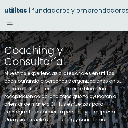
Ir al contenido
utilitas
| fundadores y emprendedore
Coaching y
Consultoría
Nuestras experiencias profesionales en utilitas,
acompañando a personas y organizaciones en su
desarrollo, son la esencia de este blog. Una
recopilación de aprendizajes que te ayudaran a
orientar de manera útil tus esfuerzos para
conseguir transformar tu persona y la empresa.
Una guía amable de coaching y consultoría.