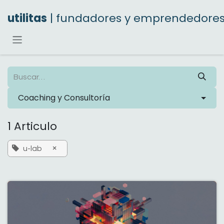
Ir al contenido
utilitas
| fundadores y emprendedore
Coaching y Consultoría
1 Articulo
×
u-lab