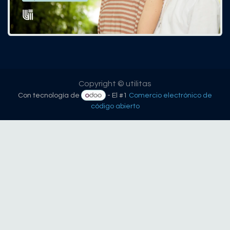
Copyright © utilitas
Con tecnología de
- El #1
Comercio electrónico de
código abierto