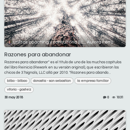
utilitas coaching y consultoría S.L., Aurora Ferro
Razones para abandonar
Razones para abandonar" es el título de uno de los muchos capítulos
del libro Reinicia (Rework en su versión original), que escribieron los
chicos de 37signals, LLC allá por 2010. "Razones para abando...
bilbo - bilbao
donostia - san sebastian
la empresa familiar
vitoria - gasteiz
30 may 2018
0
1031