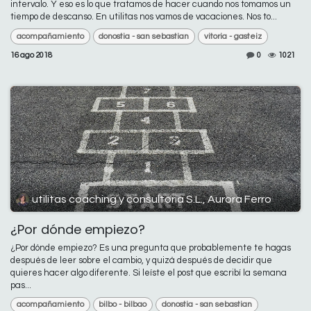
intervalo. Y eso es lo que tratamos de hacer cuando nos tomamos un
tiempo de descanso. En utilitas nos vamos de vacaciones. Nos to...
acompañamiento
donostia - san sebastian
vitoria - gasteiz
16 ago 2018
0
1021
utilitas coaching y consultoría S.L., Aurora Ferro
¿Por dónde empiezo?
¿Por dónde empiezo? Es una pregunta que probablemente te hagas
después de leer sobre el cambio, y quizá después de decidir que
quieres hacer algo diferente. Si leíste el post que escribí la semana
pas...
acompañamiento
bilbo - bilbao
donostia - san sebastian