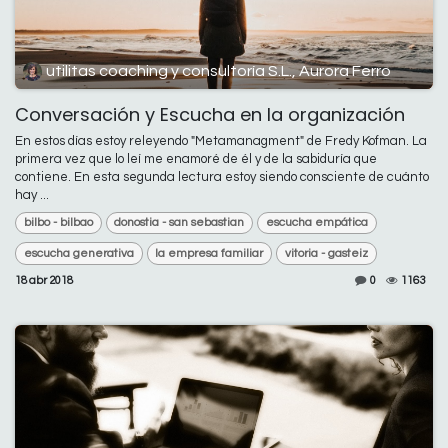
utilitas coaching y consultoría S.L., Aurora Ferro
Conversación y Escucha en la organización
En estos días estoy releyendo "Metamanagment" de Fredy Kofman. La
primera vez que lo leí me enamoré de él y de la sabiduría que
contiene. En esta segunda lectura estoy siendo consciente de cuánto
hay ...
bilbo - bilbao
donostia - san sebastian
escucha empática
escucha generativa
la empresa familiar
vitoria - gasteiz
18 abr 2018
0
1163