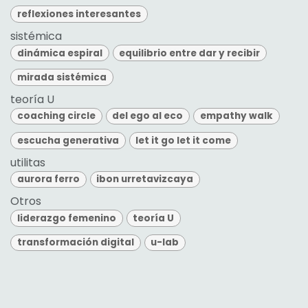
reflexiones interesantes
sistémica
dinámica espiral
equilibrio entre dar y recibir
mirada sistémica
teoría U
coaching circle
del ego al eco
empathy walk
escucha generativa
let it go let it come
utilitas
aurora ferro
ibon urretavizcaya
Otros
liderazgo femenino
teoría U
transformación digital
u-lab