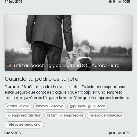
14 feb 2018
0
1098
utilitas coaching y consultoría S.L., Aurora Ferro
Cuando tu padre es tu jefe
Durante 16 años mi padre ha sido mi jefe. ¡Es toda una experiencia
ésta! Seguro que conoces a alguien que trabaja en una empresa
familiar, o quizá eres tú quien lo hace. Y es que la empresa familiar e...
araba - álava
bizkaia - vizcaya
gipuzkoa - guipuzcoa
la empresa familiar
la familia empresaria
relevo de liderazgo
relevo generacional
8 feb 2018
0
4932