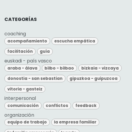
CATEGORÍAS
coaching
acompañamiento
escucha empática
facilitación
guía
euskadi - país vasco
araba - álava
bilbo - bilbao
bizkaia - vizcaya
donostia - san sebastian
gipuzkoa - guipuzcoa
vitoria - gasteiz
interpersonal
comunicación
conflictos
feedback
organización
equipo de trabajo
la empresa familiar