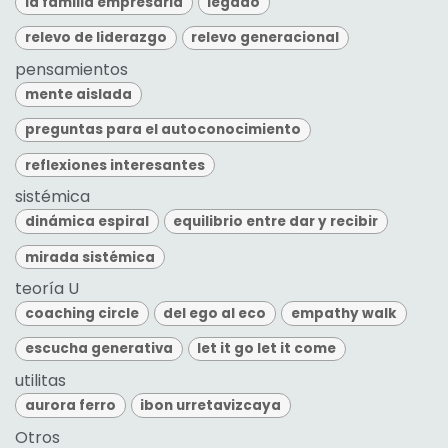
la familia empresaria
legado
relevo de liderazgo
relevo generacional
pensamientos
mente aislada
preguntas para el autoconocimiento
reflexiones interesantes
sistémica
dinámica espiral
equilibrio entre dar y recibir
mirada sistémica
teoría U
coaching circle
del ego al eco
empathy walk
escucha generativa
let it go let it come
utilitas
aurora ferro
ibon urretavizcaya
Otros