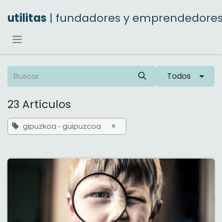
Ir al contenido
utilitas
| fundadores y emprendedore
Todos
23 Artículos
×
gipuzkoa - guipuzcoa