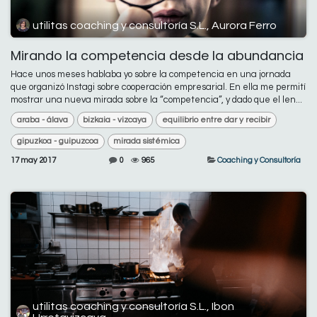
utilitas coaching y consultoría S.L., Aurora Ferro
Mirando la competencia desde la abundancia
Hace unos meses hablaba yo sobre la competencia en una jornada
que organizó Instagi sobre cooperación empresarial. En ella me permití
mostrar una nueva mirada sobre la “competencia”, y dado que el len...
araba - álava
bizkaia - vizcaya
equilibrio entre dar y recibir
gipuzkoa - guipuzcoa
mirada sistémica
17 may 2017
0
965
Coaching y Consultoría
utilitas coaching y consultoría S.L., Ibon