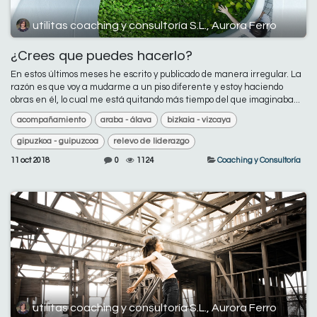
utilitas coaching y consultoría S.L., Aurora Ferro
¿Crees que puedes hacerlo?
En estos últimos meses he escrito y publicado de manera irregular. La
razón es que voy a mudarme a un piso diferente y estoy haciendo
obras en él, lo cual me está quitando más tiempo del que imaginaba...
acompañamiento
araba - álava
bizkaia - vizcaya
gipuzkoa - guipuzcoa
relevo de liderazgo
11 oct 2018
0
1124
Coaching y Consultoría
utilitas coaching y consultoría S.L., Aurora Ferro