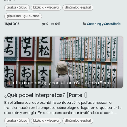
araba - álava
bizkaia - vizcaya
dinámica espiral
gipuzkoa - guipuzcoa
18 jul 2018
0
941
Coaching y Consultoría
utilitas coaching y consultoría S.L., Aurora Ferro
¿Qué papel interpretas? [Parte I]
En el último post que escribí, te contaba cómo podías empezar la
transformación en tu empresa, cómo elegir el lugar en el que poner tu
atención y energía. En este quiero continuar invitándote al cambi...
araba - álava
bizkaia - vizcaya
dinámica espiral