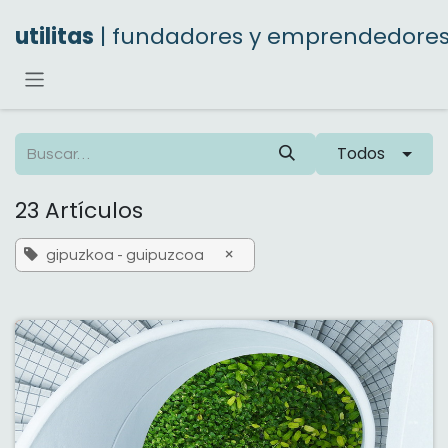
Ir al contenido
utilitas
| fundadores y emprendedore
Todos
23 Artículos
×
gipuzkoa - guipuzcoa