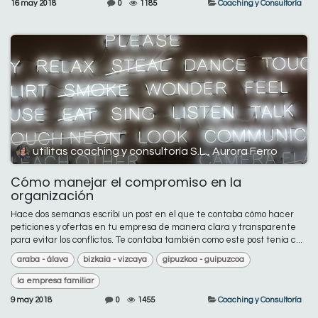
16 may 2018
0
1185
Coaching y Consultoría
utilitas coaching y consultoría S.L., Aurora Ferro
Cómo manejar el compromiso en la
organización
Hace dos semanas escribí un post en el que te contaba cómo hacer
peticiones y ofertas en tu empresa de manera clara y transparente
para evitar los conflictos. Te contaba también como este post tenía c...
araba - álava
bizkaia - vizcaya
gipuzkoa - guipuzcoa
la empresa familiar
9 may 2018
0
1455
Coaching y Consultoría