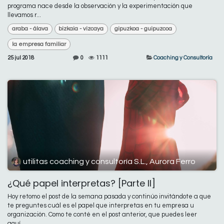
programa nace desde la observación y la experimentación que
llevamos r...
araba - álava
bizkaia - vizcaya
gipuzkoa - guipuzcoa
la empresa familiar
25 jul 2018
0
1111
Coaching y Consultoría
utilitas coaching y consultoría S.L., Aurora Ferro
¿Qué papel interpretas? [Parte II]
Hoy retomo el post de la semana pasada y continúo invitándote a que
te preguntes cuál es el papel que interpretas en tu empresa u
organización. Como te conté en el post anterior, que puedes leer
aquí,...