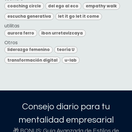
coaching circle
del ego al eco
empathy walk
escucha generativa
let it go let it come
utilitas
aurora ferro
ibon urretavizcaya
Otros
liderazgo femenino
teoría U
transformación digital
u-lab
Consejo diario para tu
mentalidad empresarial
🎁 BONUS: Guía Avanzada de Estilos de