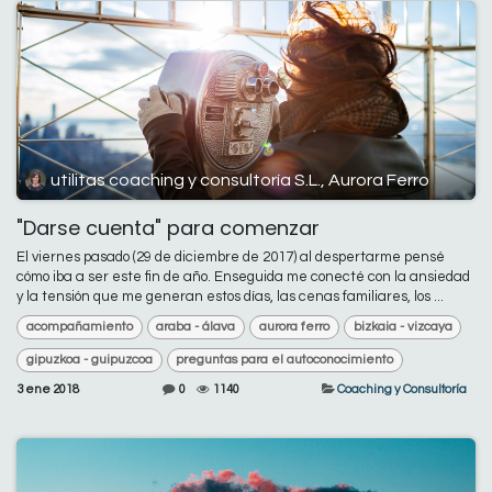
utilitas coaching y consultoría S.L., Aurora Ferro
"Darse cuenta" para comenzar
El viernes pasado (29 de diciembre de 2017) al despertarme pensé
cómo iba a ser este fin de año. Enseguida me conecté con la ansiedad
y la tensión que me generan estos días, las cenas familiares, los ...
acompañamiento
araba - álava
aurora ferro
bizkaia - vizcaya
gipuzkoa - guipuzcoa
preguntas para el autoconocimiento
3 ene 2018
0
1140
Coaching y Consultoría