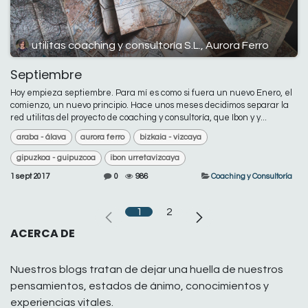
utilitas coaching y consultoría S.L., Aurora Ferro
Septiembre
Hoy empieza septiembre. Para mí es como si fuera un nuevo Enero, el
comienzo, un nuevo principio. Hace unos meses decidimos separar la
red utilitas del proyecto de coaching y consultoría, que Ibon y y...
araba - álava
aurora ferro
bizkaia - vizcaya
gipuzkoa - guipuzcoa
ibon urretavizcaya
1 sept 2017
0
986
Coaching y Consultoría
1
2
ACERCA DE
Nuestros blogs tratan de dejar una huella de nuestros
pensamientos, estados de ánimo, conocimientos y
experiencias vitales.