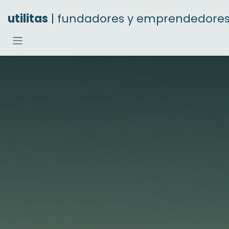
Ir al contenido
utilitas
| fundadores y emprendedore