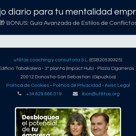
o diario para tu mentalidad empr
🎁 BONUS: Guía Avanzada de Estilos de Conflicto
utilitas coaching y consultoría S.L.
(ESB20530325)
Edificio Tabakalera - 3º planta (Impact Hub) - Plaza Cigarreras 
20012 Donostia-San Sebastian (Gipuzkoa)
Política de Cookies
-
Política de Privacidad
-
Aviso Legal
+34 629 666 019
ibon@utilitas.org