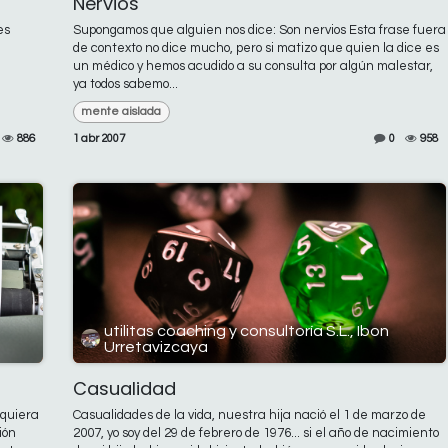
Nervios
es
Supongamos que alguien nos dice: Son nervios Esta frase fuera
de contexto no dice mucho, pero si matizo que quien la dice es
un médico y hemos acudido a su consulta por algún malestar,
ya todos sabemo...
mente aislada
886
1 abr 2007
0
958
utilitas coaching y consultoría S.L., Ibon
Urretavizcaya
Casualidad
iquiera
Casualidades de la vida, nuestra hija nació el 1 de marzo de
ión
2007, yo soy del 29 de febrero de 1976... si el año de nacimiento