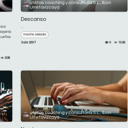
utilitas coaching y consultoría S.L., Ibon
Urretavizcaya
Descanso
nico
...
mayoría
mente aislada
queños
3 abr 2007
0
1026
938
utilitas coaching y consultoría S.L., Ibon
Urretavizcaya