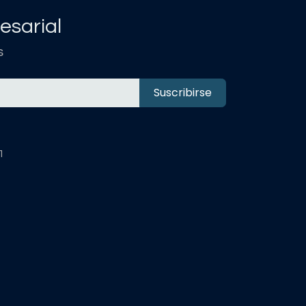
esarial
s
Suscribirse
1