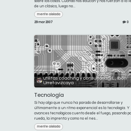
sobre las cosas. Cuando nos educan y nos fuerzan a la l
de un clásico, luego no...
mente aislada
29 mar 2007
0
utilitas coaching y consultoría S.L., Ibon
Urretavizcaya
Tecnología
Si hay algo que nunca ha parado de desarrollarse y
últimamente a un ritmo exponencial es la tecnología. Y
avances tecnológicos cuento desde el fuego, pasando po
rueda, la imprenta y como no el nes...
mente aislada