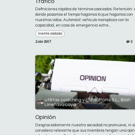
Tráfico
Definiciones rápidas de términos asociados: Retención: 
donde pasamos el tiempo hagamos lo que hagamos con
nuestras vidas. Automóvil: vehículo monoplaza con la
capacidad, en caso de emergencia extre...
mente aislada
2 abr 2007
0
utilitas coaching y consultoría S.L., Ibon
Urretavizcaya
Opinión
Desgraciadamente nuestra sociedad no promueve, ni s
considera relevante que sus miembros tengan una opin