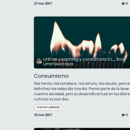
27 mar 2007
0
utilitas coaching y consultoría S.L., Ibon
Urretavizcaya
Consumismo
Nos tienta, nos complace, nos satura, nos asusta, pero 
definitiva nos rodea día tras día. Forma parte de la base
nuestra sociedad, pero su desarrollo actual en las difer
culturas es aún des...
mente aislada
25 mar 2007
0