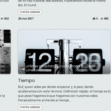
ectura
de mi hija hubiese sido bisiesto, hubiésemos nacido el mismo
día. El mund...
mente aislada
952
28 mar 2007
0
960
utilitas coaching y consultoría S.L., Ibon
Urretavizcaya
Tiempo
Buf, quien sabe por donde empezar y, lo peor, donde
acabaremos con este término. Definición rápida: el tiempo es lo
r la
que pasa hagamos lo que hagamos con nuestras vidas.
Personalmente entiendo el tiempo...
mente aislada