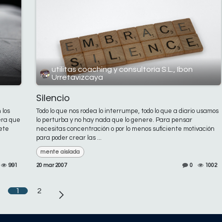
utilitas coaching y consultoría S.L., Ibon
Urretavizcaya
Silencio
 los
Todo lo que nos rodea lo interrumpe, todo lo que a diario usamos
era que
lo perturba y no hay nada que lo genere. Para pensar
ete
necesitas concentración o por lo menos suficiente motivación
para poder crear las ...
mente aislada
991
20 mar 2007
0
1002
1
2