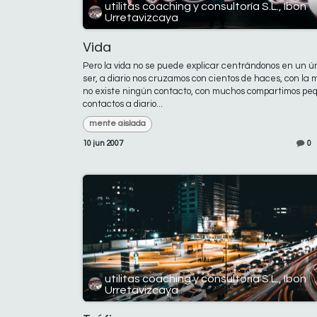
utilitas coaching y consultoría S.L., Ibon
Urretavizcaya
Vida
Pero la vida no se puede explicar centrándonos en un ú
ser, a diario nos cruzamos con cientos de haces, con la 
no existe ningún contacto, con muchos compartimos pe
contactos a diario...
mente aislada
10 jun 2007
0
utilitas coaching y consultoría S.L., Ibon
Urretavizcaya