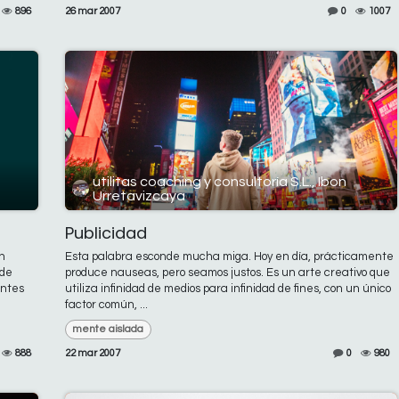
896
26 mar 2007
0
1007
utilitas coaching y consultoría S.L., Ibon
Urretavizcaya
Publicidad
en
Esta palabra esconde mucha miga. Hoy en día, prácticamente
 de
produce nauseas, pero seamos justos. Es un arte creativo que
entes
utiliza infinidad de medios para infinidad de fines, con un único
factor común, ...
mente aislada
888
22 mar 2007
0
980