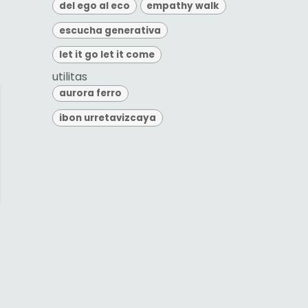
del ego al eco
empathy walk
escucha generativa
let it go let it come
utilitas
aurora ferro
ibon urretavizcaya