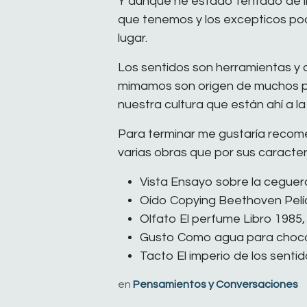
Y aunque he estado tentado de i
que tenemos y los excepticos podé
lugar.
Los sentidos son herramientas y c
mimamos son origen de muchos p
nuestra cultura que están ahí a 
Para terminar me gustaría recom
varias obras que por sus caracter
Vista Ensayo sobre la ceguera
Oído Copying Beethoven Pelí
Olfato El perfume Libro 1985,
Gusto Como agua para chocola
Tacto El imperio de los sentid
en
Pensamientos y Conversaciones
#
mente aislada