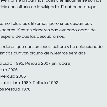
nventarme un par más, pues científicamente son los
is consultarlo en la wikipedia. El saber no ocupa
omo tales las utilizamos, pero si las cuidamos y
laceres. Y estos placeres han evocado obras de
la espera de que las descubramos.
endaros que consumieseis cultura y he seleccionado
ísticas cultivan alguno de nuestros sentidos:
 Libro 1995, Película 2007(en rodaje)
cula 2006
 Película 2006
te Libro 1989, Película 1992
os Película 1976