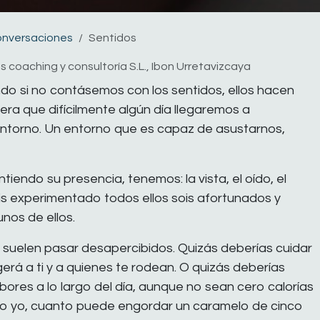
onversaciones
Sentidos
tas coaching y consultoría S.L., Ibon Urretavizcaya
o si no contásemos con los sentidos, ellos hacen
ra que difícilmente algún día llegaremos a
entorno. Un entorno que es capaz de asustarnos,
iendo su presencia, tenemos: la vista, el oído, el
béis experimentado todos ellos sois afortunados y
nos de ellos.
día, suelen pasar desapercibidos. Quizás deberías cuidar
gerá a ti y a quienes te rodean. O quizás deberías
bores a lo largo del día, aunque no sean cero calorías
o yo, cuanto puede engordar un caramelo de cinco