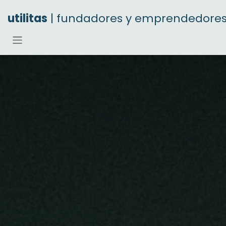
Ir al contenido
utilitas
| fundadores y emprendedore