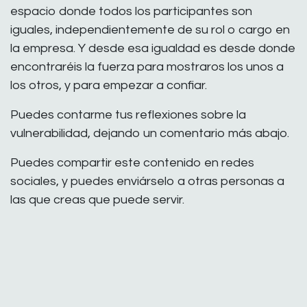
espacio donde todos los participantes son
iguales, independientemente de su rol o cargo en
la empresa. Y desde esa igualdad es desde donde
encontraréis la fuerza para mostraros los unos a
los otros, y para empezar a confiar.
Puedes contarme tus reflexiones sobre la
vulnerabilidad, dejando un comentario más abajo.
Puedes compartir este contenido en redes
sociales, y puedes enviárselo a otras personas a
las que creas que puede servir.
Puedes escribirme a
aurora@utilitas.org
y
podremos trabajar juntos; te acompañaré en tu
desarrollo personal y organizacional.
Suscríbete aquí ahora a nuestro blog y no te