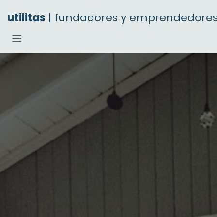
Ir al contenido
utilitas
| fundadores y emprendedore