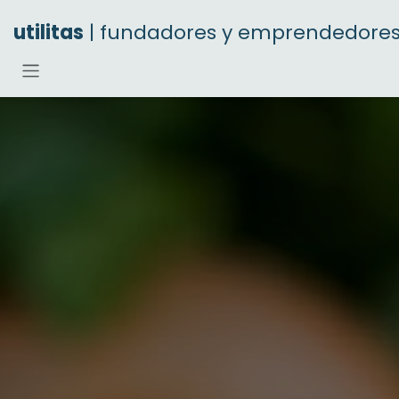
Ir al contenido
utilitas
| fundadores y emprendedore