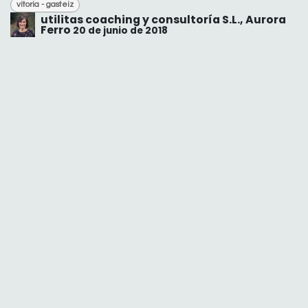
vitoria - gasteiz
utilitas coaching y consultoría S.L., Aurora
Ferro
20 de junio de 2018
COMPARTIR
CATEGORÍAS
bilbo - bilbao
donostia - san sebastian
la empresa familiar
vitoria - gasteiz
NUESTROS BLOGS