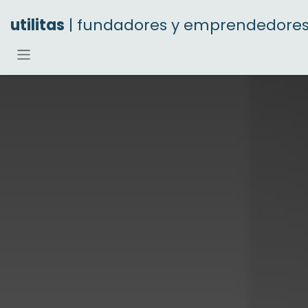
Ir al contenido
utilitas
| fundadores y emprendedore