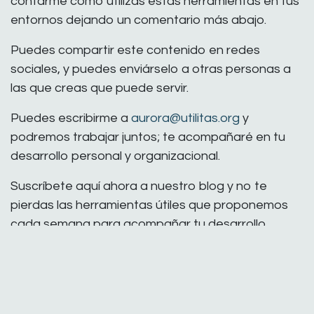
contarme cómo utilizas estas herramientas en tus
entornos dejando un comentario más abajo.
Puedes compartir este contenido en redes
sociales, y puedes enviárselo a otras personas a
las que creas que puede servir.
Puedes escribirme a
aurora@utilitas.org
y
podremos trabajar juntos; te acompañaré en tu
desarrollo personal y organizacional.
Suscríbete aquí ahora a nuestro blog y no te
pierdas las herramientas útiles que proponemos
cada semana para acompañar tu desarrollo
personal y organizacional.
en
Coaching y Consultoría
#
bilbo - bilbao
conflictos
donostia - san sebastian
la empresa familiar
vitoria - gasteiz