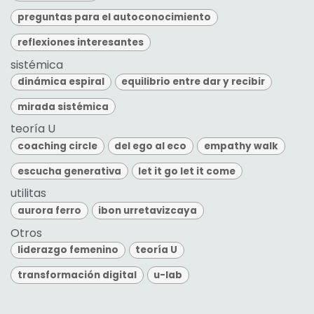
preguntas para el autoconocimiento
reflexiones interesantes
sistémica
dinámica espiral
equilibrio entre dar y recibir
mirada sistémica
teoría U
coaching circle
del ego al eco
empathy walk
escucha generativa
let it go let it come
utilitas
aurora ferro
ibon urretavizcaya
Otros
liderazgo femenino
teoría U
transformación digital
u-lab