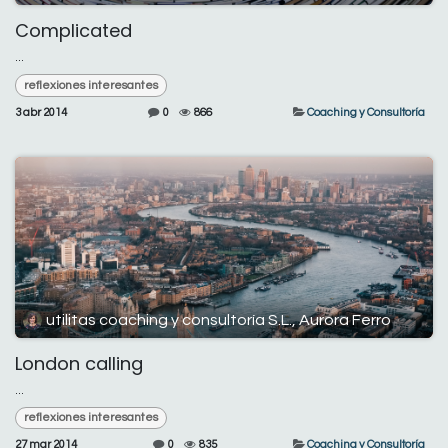
Complicated
...
reflexiones interesantes
3 abr 2014
0
866
Coaching y Consultoría
utilitas coaching y consultoría S.L., Aurora Ferro
London calling
...
reflexiones interesantes
27 mar 2014
0
835
Coaching y Consultoría