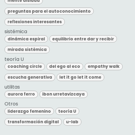
mente aislada
preguntas para el autoconocimiento
reflexiones interesantes
sistémica
dinámica espiral
equilibrio entre dar y recibir
mirada sistémica
teoría U
coaching circle
del ego al eco
empathy walk
escucha generativa
let it go let it come
utilitas
aurora ferro
ibon urretavizcaya
Otros
liderazgo femenino
teoría U
transformación digital
u-lab