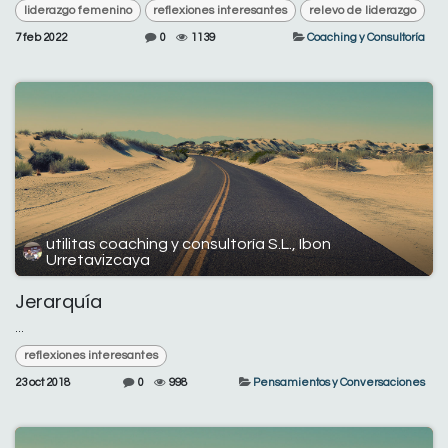
liderazgo femenino
reflexiones interesantes
relevo de liderazgo
7 feb 2022
0
1139
Coaching y Consultoría
utilitas coaching y consultoría S.L., Ibon
Urretavizcaya
Jerarquía
...
reflexiones interesantes
23 oct 2018
0
998
Pensamientos y Conversaciones