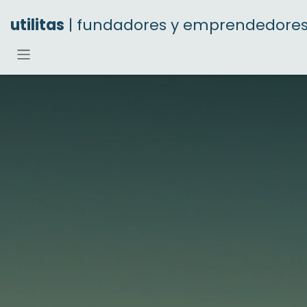
Ir al contenido
utilitas
| fundadores y emprendedore