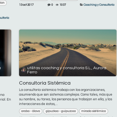
tian
13 oct 2017
0
1037
Coaching y Consultoría
ultoría
a
utilitas coaching y consultoría S.L., Aurora
Ferro
Consultoria Sistémica
La consultoría sistémica trabaja con las organizaciones,
asumiendo que son sistemas complejos. Como tales, más que
una
su nombre, su tarea, las personas que trabajan en ella, y las
ial. En
interacciones de éstas,...
araba - álava
gipuzkoa - guipuzcoa
mirada sistémica