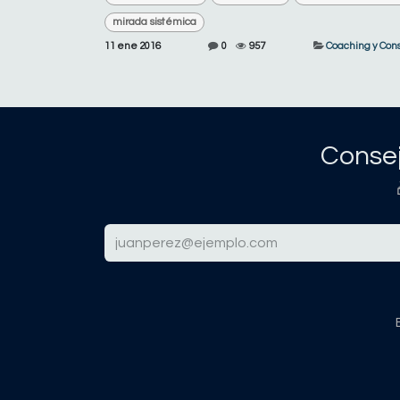
mirada sistémica
11 ene 2016
0
957
Coaching y Cons
Consej