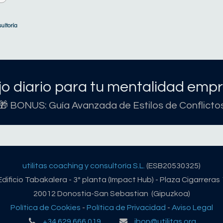
ultoría
o diario para tu mentalidad empr
🎁 BONUS: Guía Avanzada de Estilos de Conflicto
utilitas coaching y consultoría S.L.
(ESB20530325)
Edificio Tabakalera - 3º planta (Impact Hub) - Plaza Cigarreras 
20012 Donostia-San Sebastian (Gipuzkoa)
Política de Cookies
-
Política de Privacidad
-
Aviso Legal
+34 629 666 019
ibon@utilitas.org