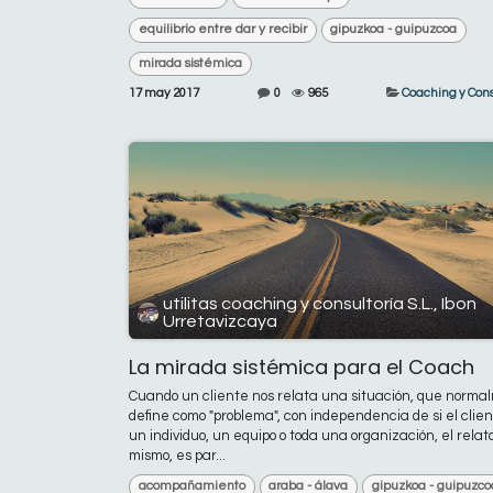
equilibrio entre dar y recibir
gipuzkoa - guipuzcoa
mirada sistémica
17 may 2017
0
965
Coaching y Cons
utilitas coaching y consultoría S.L., Ibon
Urretavizcaya
La mirada sistémica para el Coach
Cuando un cliente nos relata una situación, que norm
define como "problema", con independencia de si el clie
un individuo, un equipo o toda una organización, el relato
mismo, es par...
acompañamiento
araba - álava
gipuzkoa - guipuzco