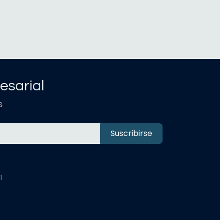
esarial
s
Suscribirse
1