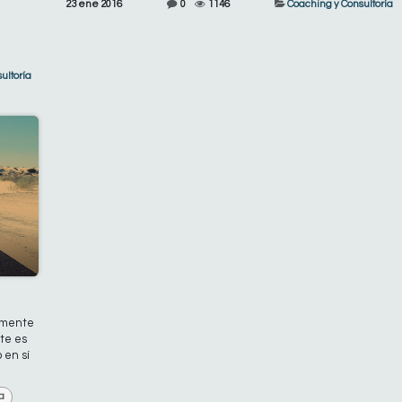
23 ene 2016
0
1146
Coaching y Consultoría
ultoría
almente
nte es
 en sí
a