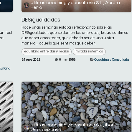
a
utilitas coaching y consultoría S.L., Aurora
Ferro
DESigualdades
Hace unas semanas estaba reflexionando sobre las
 un test
DESigualdade s que se dan en las empresas, lo que sentimos
en
que deberíamos tener, que debería ser de una u otra
manera... aquello que sentimos que deber...
equilibrio entre dar y recibir
mirada sistémica
24 ene 2022
0
1068
Coaching y Consultoría
ultoría
utilitas coaching y consultoría S.L., Ibon
Urretavizcaya