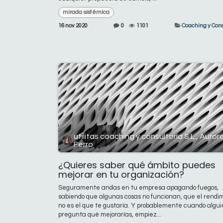
mirada sistémica
16 nov 2020
0
1101
Coaching y Cons
utilitas coaching y consultoría S.L., Auror
Ferro
¿Quieres saber qué ámbito puedes
mejorar en tu organización?
Seguramente andas en tu empresa apagando fuegos,
sabiendo que algunas cosas no funcionan, que el rendi
no es el que te gustaría. Y probablemente cuando algui
pregunta qué mejorarías, empiez...