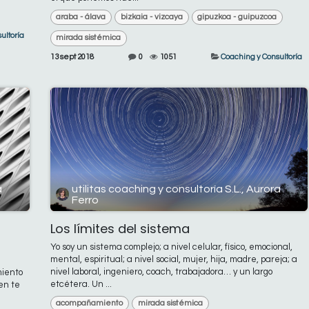
araba - álava
bizkaia - vizcaya
gipuzkoa - guipuzcoa
ultoría
mirada sistémica
13 sept 2018
0
1051
Coaching y Consultoría
a
utilitas coaching y consultoría S.L., Aurora
Ferro
Los límites del sistema
Yo soy un sistema complejo; a nivel celular, físico, emocional,
mental, espiritual; a nivel social, mujer, hija, madre, pareja; a
nivel laboral, ingeniero, coach, trabajadora… y un largo
miento
etcétera. Un ...
en te
acompañamiento
mirada sistémica