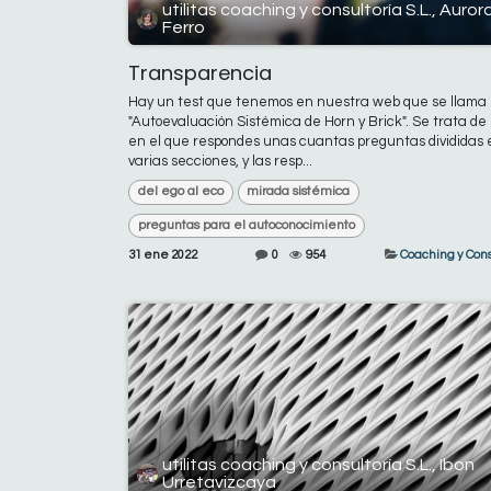
utilitas coaching y consultoría S.L., Auror
Ferro
Transparencia
Hay un test que tenemos en nuestra web que se llama
"Autoevaluación Sistémica de Horn y Brick". Se trata de
en el que respondes unas cuantas preguntas divididas 
varias secciones, y las resp...
del ego al eco
mirada sistémica
preguntas para el autoconocimiento
31 ene 2022
0
954
Coaching y Cons
utilitas coaching y consultoría S.L., Ibon
Urretavizcaya