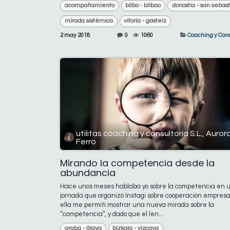
acompañamiento
bilbo - bilbao
donostia - san sebas
mirada sistémica
vitoria - gasteiz
2 may 2018
0
1060
Coaching y Cons
utilitas coaching y consultoría S.L., Auror
Ferro
Mirando la competencia desde la
abundancia
Hace unos meses hablaba yo sobre la competencia en 
jornada que organizó Instagi sobre cooperación empresar
ella me permití mostrar una nueva mirada sobre la
“competencia”, y dado que el len...
araba - álava
bizkaia - vizcaya