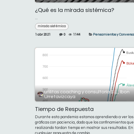
¿Qué es la mirada sistémica?
...
mirada sistémica
1 abr 2021
0
1144
Pensamientos y Conversa
utilitas coaching y consultoría S.L., Ibon
Urretavizcaya
Tiempo de Respuesta
Durante esta pandemia estamos aprendiendo a ver las
gráficas con paciencia, dado que los confinamientos qu
realizando tardan tiempo en mostrar sus resultados. En
cualquier propuesta de cambio, ...