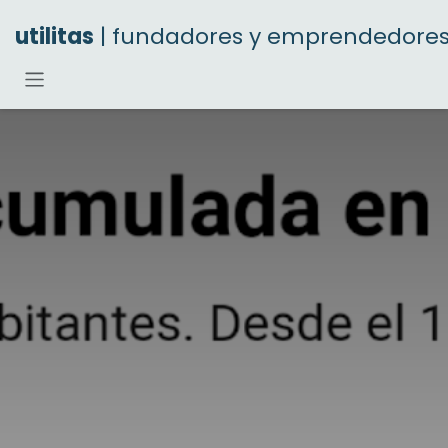
Ir al contenido
utilitas
| fundadores y emprendedore