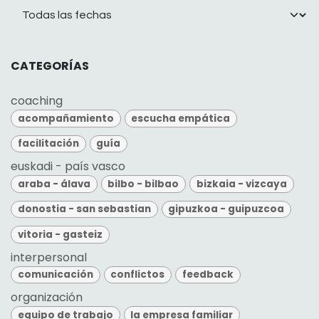
CATEGORÍAS
coaching
acompañamiento
escucha empática
facilitación
guía
euskadi - país vasco
araba - álava
bilbo - bilbao
bizkaia - vizcaya
donostia - san sebastian
gipuzkoa - guipuzcoa
vitoria - gasteiz
interpersonal
comunicación
conflictos
feedback
organización
equipo de trabajo
la empresa familiar