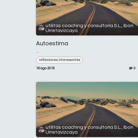
utilitas coaching y consultoría S.L., Ibon
Urretavizcaya
Autoestima
...
reflexiones interesantes
16 ago 2018
0
utilitas coaching y consultoría S.L., Ibon
Urretavizcaya