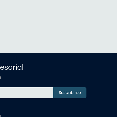
esarial
s
Suscribirse
1