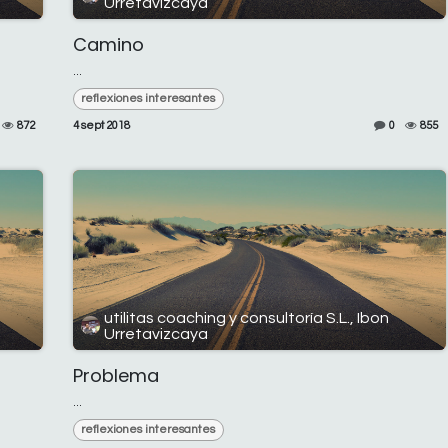
Urretavizcaya
Camino
...
reflexiones interesantes
872
4 sept 2018
0
855
utilitas coaching y consultoría S.L., Ibon
Urretavizcaya
Problema
...
reflexiones interesantes