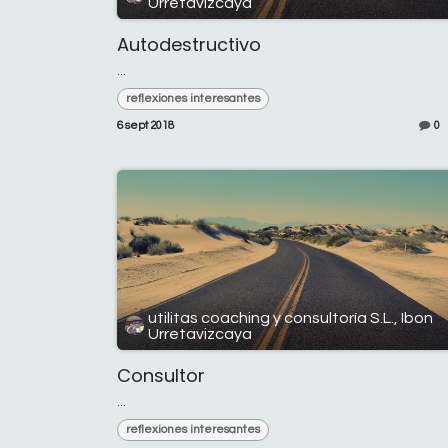
Urretavizcaya
Autodestructivo
...
reflexiones interesantes
6 sept 2018
0
utilitas coaching y consultoría S.L., Ibon
Urretavizcaya
Consultor
...
reflexiones interesantes