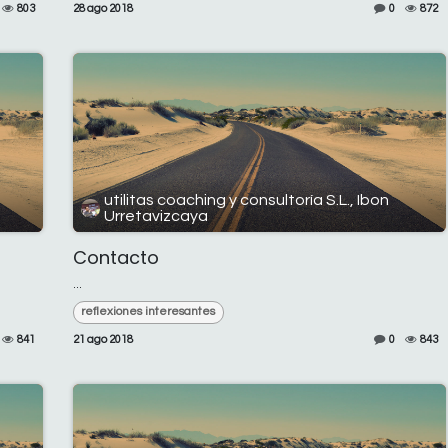
803
28 ago 2018
0
872
utilitas coaching y consultoría S.L., Ibon
Urretavizcaya
Contacto
...
reflexiones interesantes
841
21 ago 2018
0
843