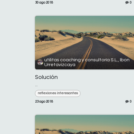
30 ago 2018
0
utilitas coaching y consultoría S.L., Ibon
Urretavizcaya
Solución
...
reflexiones interesantes
23 ago 2018
0