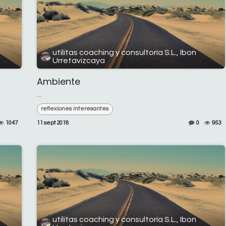
utilitas coaching y consultoría S.L., Ibon
Urretavizcaya
Ambiente
...
reflexiones interesantes
1047
11 sept 2018
0
953
utilitas coaching y consultoría S.L., Ibon