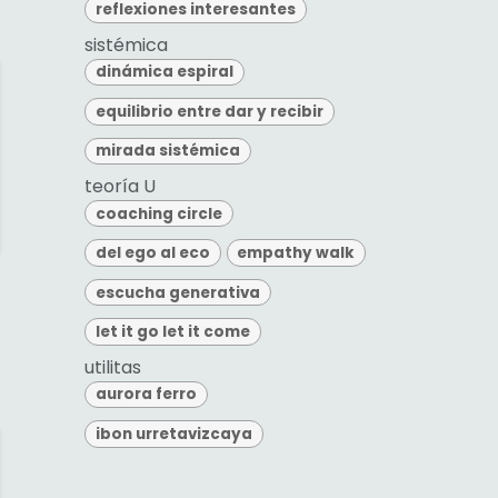
reflexiones interesantes
sistémica
dinámica espiral
equilibrio entre dar y recibir
mirada sistémica
teoría U
coaching circle
del ego al eco
empathy walk
escucha generativa
let it go let it come
utilitas
aurora ferro
ibon urretavizcaya