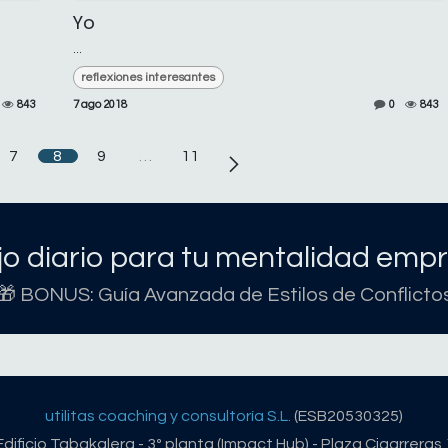
Yo
...
reflexiones interesantes
843
7 ago 2018
0
843
7
8
9
…
11
o diario para tu mentalidad empr
🎁 BONUS: Guía Avanzada de Estilos de Conflicto
utilitas coaching y consultoría S.L.
(ESB20530325)
Edificio Tabakalera - 3º planta (Impact Hub) - Plaza Cigarreras 