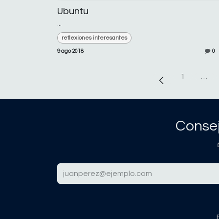
Ubuntu
...
reflexiones interesantes
9 ago 2018
0
1
…
Consej