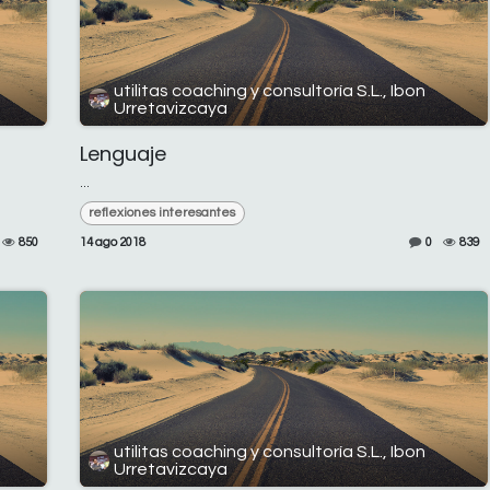
utilitas coaching y consultoría S.L., Ibon
Urretavizcaya
Lenguaje
...
reflexiones interesantes
850
14 ago 2018
0
839
utilitas coaching y consultoría S.L., Ibon
Urretavizcaya