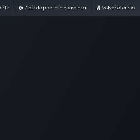
rtir
Salir de pantalla completa
Volver al curso
esarial
s