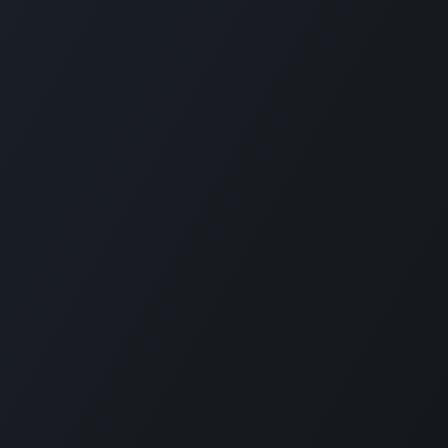
utilitas coaching y consultoría S.L.
(ESB20530325)
Edificio Tabakalera - 3º planta (Impact Hub) - Plaza Cigarreras 
20012 Donostia-San Sebastian (Gipuzkoa)
Política de Cookies
-
Política de Privacidad
-
Aviso Legal
+34 629 666 019
ibon@utilitas.org