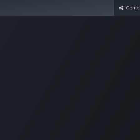
Compa
utilitas
| fundadores y emprendedores
o diario para tu mentalidad empr
🎁 BONUS: Guía Avanzada de Estilos de Conflicto