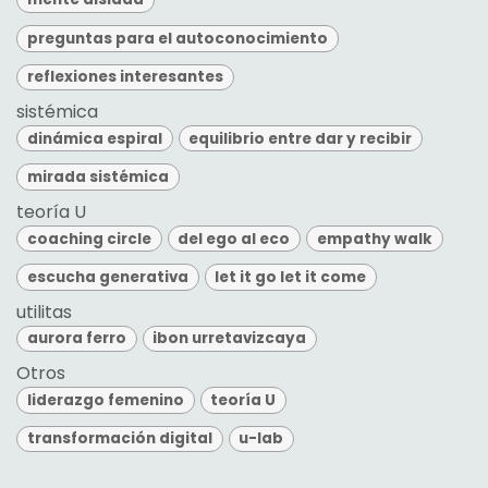
preguntas para el autoconocimiento
reflexiones interesantes
sistémica
dinámica espiral
equilibrio entre dar y recibir
mirada sistémica
teoría U
coaching circle
del ego al eco
empathy walk
escucha generativa
let it go let it come
utilitas
aurora ferro
ibon urretavizcaya
Otros
liderazgo femenino
teoría U
transformación digital
u-lab