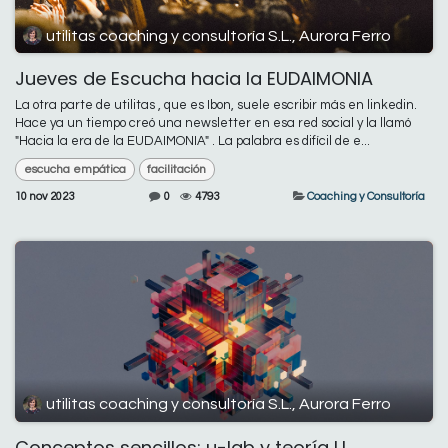
utilitas coaching y consultoría S.L., Aurora Ferro
Jueves de Escucha hacia la EUDAIMONIA
La otra parte de utilitas , que es Ibon, suele escribir más en linkedin.
Hace ya un tiempo creó una newsletter en esa red social y la llamó
"Hacia la era de la EUDAIMONIA" . La palabra es difícil de e...
escucha empática
facilitación
10 nov 2023
0
4793
Coaching y Consultoría
utilitas coaching y consultoría S.L., Aurora Ferro
Conceptos sencillos: u-lab y teoría U