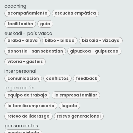
coaching
acompañamiento
escucha empática
facilitación
guía
euskadi - país vasco
araba - álava
bilbo - bilbao
bizkaia - vizcaya
donostia - san sebastian
gipuzkoa - guipuzcoa
vitoria - gasteiz
interpersonal
comunicación
conflictos
feedback
organización
equipo de trabajo
la empresa familiar
la familia empresaria
legado
relevo de liderazgo
relevo generacional
pensamientos
mente aislada