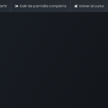
rtir
Salir de pantalla completa
Volver al curso
esarial
s