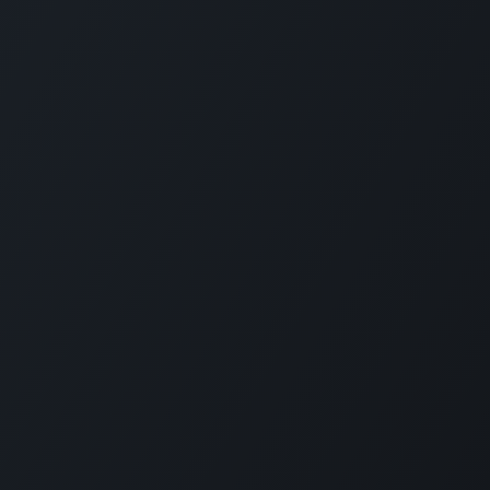
utilitas coaching y consultoría S.L.
(ESB20530325)
Edificio Tabakalera - 3º planta (Impact Hub) - Plaza Cigarreras 
20012 Donostia-San Sebastian (Gipuzkoa)
Política de Cookies
-
Política de Privacidad
-
Aviso Legal
+34 629 666 019
ibon@utilitas.org