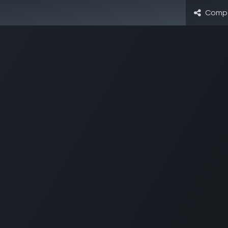
Compa
utilitas
| fundadores y emprendedores
o diario para tu mentalidad empr
🎁 BONUS: Guía Avanzada de Estilos de Conflicto