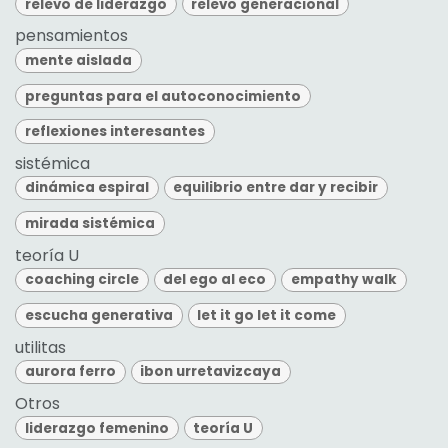
relevo de liderazgo
relevo generacional
pensamientos
mente aislada
preguntas para el autoconocimiento
reflexiones interesantes
sistémica
dinámica espiral
equilibrio entre dar y recibir
mirada sistémica
teoría U
coaching circle
del ego al eco
empathy walk
escucha generativa
let it go let it come
utilitas
aurora ferro
ibon urretavizcaya
Otros
liderazgo femenino
teoría U