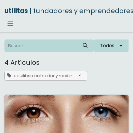
Ir al contenido
utilitas
| fundadores y emprendedore
Todos
4 Artículos
×
equilibrio entre dar y recibir