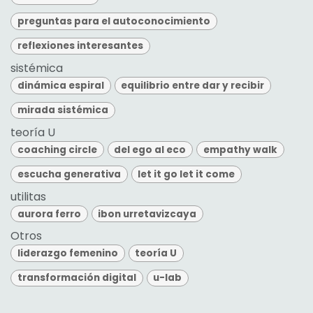
preguntas para el autoconocimiento
reflexiones interesantes
sistémica
dinámica espiral
equilibrio entre dar y recibir
mirada sistémica
teoría U
coaching circle
del ego al eco
empathy walk
escucha generativa
let it go let it come
utilitas
aurora ferro
ibon urretavizcaya
Otros
liderazgo femenino
teoría U
transformación digital
u-lab