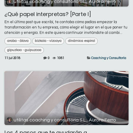
utilitas coaching y consultoría S.L., Aurora Ferro
¿Qué papel interpretas? [Parte I]
En el último post que escribí, te contaba cómo podías empezar la
transformación en tu empresa, cómo elegir el lugar en el que poner tu
atención y energía. En este quiero continuar invitándote al cambi...
araba - álava
bizkaia - vizcaya
dinámica espiral
gipuzkoa - guipuzcoa
11 jul 2018
0
1081
Coaching y Consultoría
utilitas coaching y consultoría S.L., Aurora Ferro
Los 4 pasos que te ayudarán a