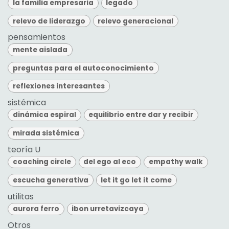
la familia empresaria
legado
relevo de liderazgo
relevo generacional
pensamientos
mente aislada
preguntas para el autoconocimiento
reflexiones interesantes
sistémica
dinámica espiral
equilibrio entre dar y recibir
mirada sistémica
teoría U
coaching circle
del ego al eco
empathy walk
escucha generativa
let it go let it come
utilitas
aurora ferro
ibon urretavizcaya
Otros