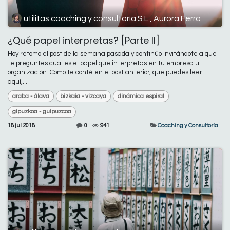
utilitas coaching y consultoría S.L., Aurora Ferro
¿Qué papel interpretas? [Parte II]
Hoy retomo el post de la semana pasada y continúo invitándote a que
te preguntes cuál es el papel que interpretas en tu empresa u
organización. Como te conté en el post anterior, que puedes leer
aquí,...
araba - álava
bizkaia - vizcaya
dinámica espiral
gipuzkoa - guipuzcoa
18 jul 2018
0
941
Coaching y Consultoría