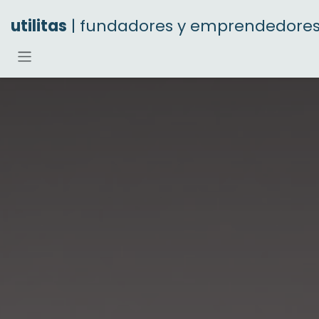
Ir al contenido
utilitas
| fundadores y emprendedore