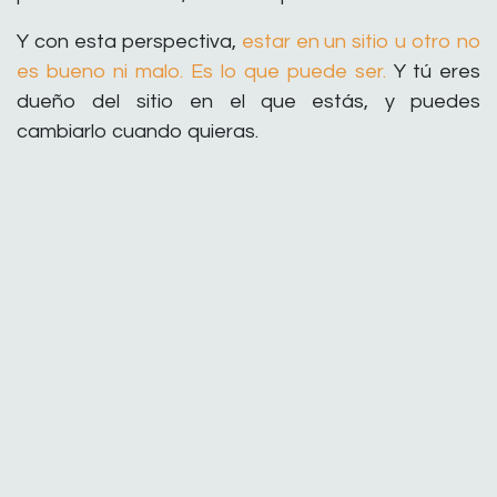
Y con esta perspectiva,
estar en un sitio u otro no
es bueno ni malo. Es lo que puede ser.
Y tú eres
dueño del sitio en el que estás, y puedes
cambiarlo cuando quieras.
[*] Tomado de la página
www.spiraldynamics.org
en
Coaching y Consultoría
#
dinámica espiral
guía
preguntas para el autoconocimiento
utilitas coaching y consultoría S.L., Aurora
Ferro
21 de marzo de 2018
COMPARTIR