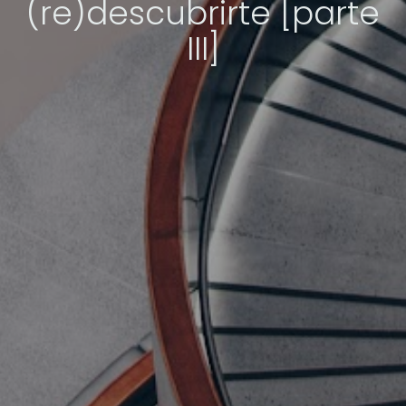
(re)descubrirte [parte
III]